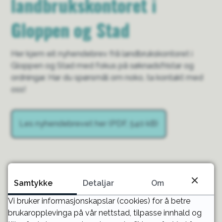
landbrukskontoret i
Gloppen og Stad
Her kjem eit nyhendebrev frå landbrukskontoret i
Gloppen og Stad med fokus på søknadsfristar og
ordningar. Har du spørsmål om noko, ta kontakt med
oss!
Les nyhendebrevet her
(PDF, 540 kB)
Publisert
08.07.2026 12.05
Samtykke
Detaljar
Om
Vi bruker informasjonskapslar (cookies) for å betre
brukaropplevinga på vår nettstad, tilpasse innhald og