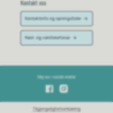
Kontakt oss
Kontaktinfo og opningstider
Nød- og vakttelefonar
Følg oss i sosiale medier
Tilgjengelighetserklæring