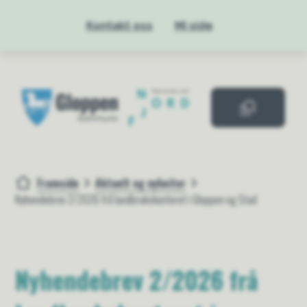
Kontakt oss
Mi side
Gloppen kommue
Framside
Aktuelt og nyheiter
Du er her:
Nyhendebrev 2/2026 frå landbrukskontoret i Gloppen og Stad
Nyhendebrev 2/2026 frå