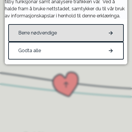
Fann du det du leita etter?
tilby funksjonar samt analysere trafikken vår. Ved å
halde fram å bruke nettstadet, samtykker du til vår bruk
av informasjonskapslar i henhold til denne erklæringa.
JA
NEI
Berre nødvendige
Til toppen
Godta alle