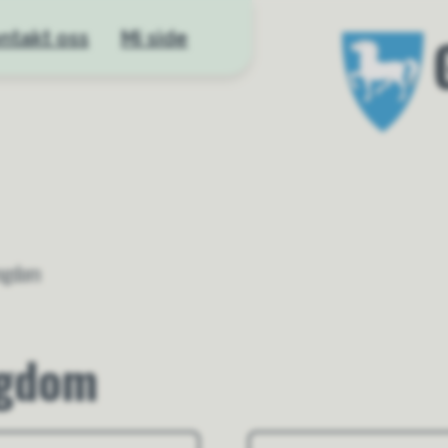
ntakt oss
Mi side
Gloppen kom
ungdom
ngdom