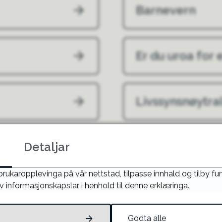
Barnevern
Er du uroa for 
Livssynsnøytra
Detaljar
Fann du det du leita etter?
 brukaropplevinga på vår nettstad, tilpasse innhald og tilby f
v informasjonskapslar i henhold til denne erklæringa.
JA
NEI
Godta alle