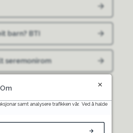
eit barn? BTI
lt seremonirom
Om
unksjonar samt analysere trafikken vår. Ved å halde