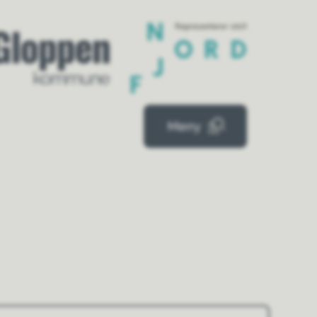
mue
Meny