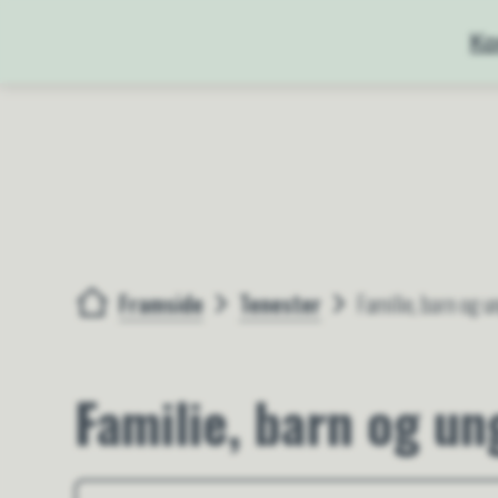
Ko
Framside
Tenester
Familie, barn og 
Du er her:
Familie, barn og u