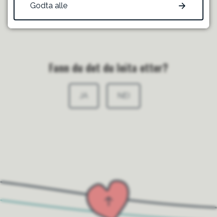
Godta alle
Publisert
05.06.2026 12.48
Fann du det du leita etter?
JA
NEI
Til toppen