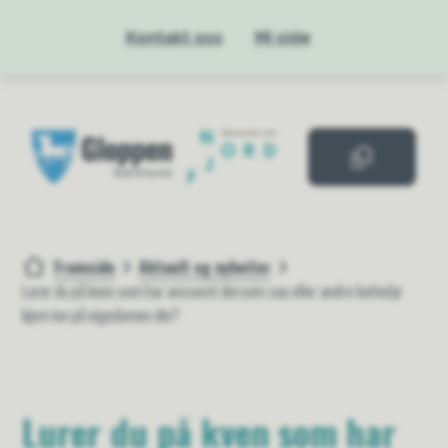
Kontakt oss
Mi side
Gloppen kommue
Framside
Aktuelt og nyheiter
Du er her:
Lurer du på kven som har ansvaret dersom sau eller andre beitedyr
kjem inn på eigedomen din?
Lurer du på kven som har