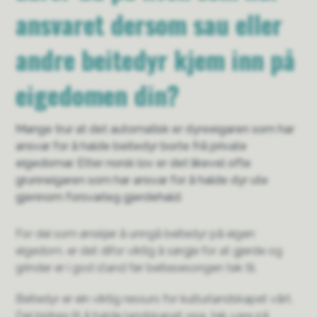
ansvaret dersom sau eller
andre beitedyr kjem inn på
eigedomen din?
Mange trur at det automatisk er dyreeigaren som har
ansvar for å halde beitedyr borte frå private
eigedomar. Etter norsk lov er det likevel ofte
grunneigaren som har ansvar for å halde dyr ute
gjennom forsvarleg gjerdehald.
For dei som ønskjer å unngå beitedyr på eigen
eigedom, er det difor viktig å sørgje for at gjerde og
grinder er i god stand før beitesesongen tek til.
Beitedyr er ein viktig ressurs for kulturlandskapet vårt.
Dei bidreg til å halde landskapet ope, tek vare på