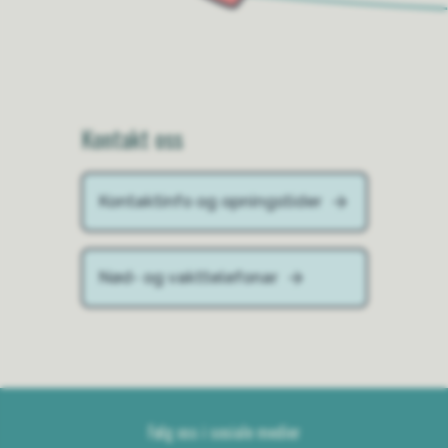
Kontakt oss
Kontaktinfo og opningstider
Nød- og vakttelefonar
Følg oss i sosiale medier