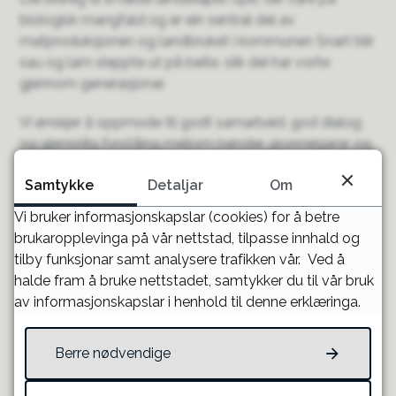
biologisk mangfald og er ein sentral del av
matproduksjonen og landbruket i kommunen Snart blir
sau og lam sleppte ut på beite, slik dei har vorte
gjennom generasjonar.
Vi ønskjer å oppmode til godt samarbeid, god dialog
og gjensidig forståing mellom bønder, grunneigarar og
naboar.
Samtykke
Detaljar
Om
Samtidig oppmodar vi alle grunneigarar til å ta ein
Vi bruker informasjonskapslar (cookies) for å betre
gjennomgang av utmarksgjerda sine før
brukaropplevinga på vår nettstad, tilpasse innhald og
beitesesongen er i full gang. Godt vedlikehaldne
tilby funksjonar samt analysere trafikken vår. Ved å
gjerde bidreg til eit godt naboskap – til beste for alle.
halde fram å bruke nettstadet, samtykker du til vår bruk
av informasjonskapslar i henhold til denne erklæringa.
Kommunen minner også om at dyreeigar har ei plikt til
sjå etter dyra sine (vaktarplikta) og sjekke at alle dyr er
friske.
Berre nødvendige