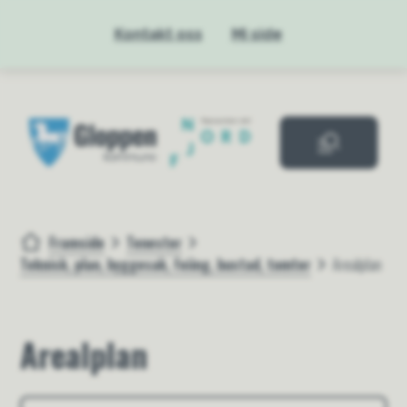
Kontakt oss
Mi side
Gloppen kommue
Framside
Tenester
Du er her:
Teknisk, plan, byggesak, feiing, bustad, tomter
Arealplan
Arealplan