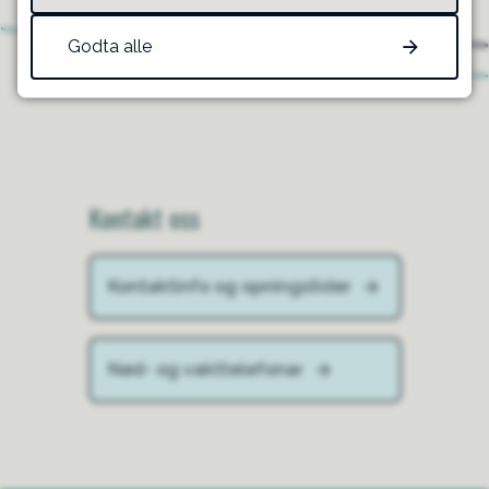
Godta alle
Kontakt oss
Kontaktinfo og opningstider
Nød- og vakttelefonar