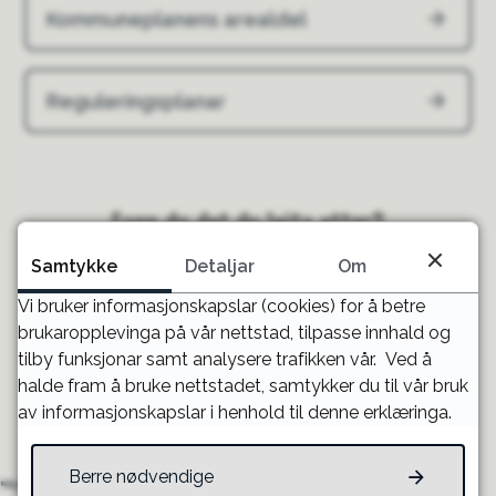
Kommuneplanens arealdel
Reguleringsplanar
Fann du det du leita etter?
Samtykke
Detaljar
Om
JA
NEI
Vi bruker informasjonskapslar (cookies) for å betre
brukaropplevinga på vår nettstad, tilpasse innhald og
tilby funksjonar samt analysere trafikken vår. Ved å
halde fram å bruke nettstadet, samtykker du til vår bruk
Til toppen
av informasjonskapslar i henhold til denne erklæringa.
Berre nødvendige