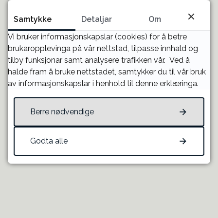
Kontaktperson
Samtykke
Detaljar
Om
Bjarne Iestra, Gloppen ungdomsskule på
e-post
Vi bruker informasjonskapslar (cookies) for å betre
brukaropplevinga på vår nettstad, tilpasse innhald og
tilby funksjonar samt analysere trafikken vår. Ved å
Publisert
14.12.2022 14.00
halde fram å bruke nettstadet, samtykker du til vår bruk
av informasjonskapslar i henhold til denne erklæringa.
Berre nødvendige
Fann du det du leita etter?
Godta alle
JA
NEI
Til toppen