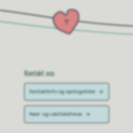
Kontakt oss
Kontaktinfo og opningstider
Nød- og vakttelefonar