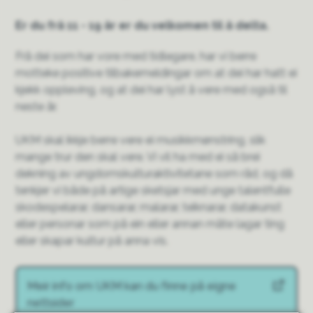
Er du frå 11 - 19 år er du velkomen til å delta.
Frå dei som har vore med tidlegare, har vi berre
motteke positive tilbakemeldingar om at dei har hatt ei
kjekk oppleving, og at dei har lyst å vere med også til
neste år.
UKM skal ikkje berre vere ei musikkmønstring, slik
mange trur den skal vere. Vi vil ha med ei så brei
dekning av ungdomskulturaktivitetane som råd, og då
tenkjer vi både på artige sketsjar med unge talentfulle
skodespelarar, dansarar, malarar, teiknarar, datakunst
eller personar som på ein eller annan måte lagar ting
eller skapar kultur på anna vis.
Meir info om UKM kan du finne på eigne
nettsider