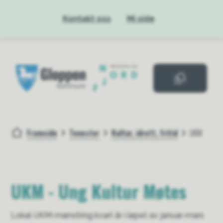
Kontakt oss
Mi side
Gloppen kommue
Framside
Tenester
Kultur, idrett, fritid
UKM
Du er her:
UKM - Ung Kultur Møtes
Lokal UKM-mønstring kvart år i løpet av januar-mars