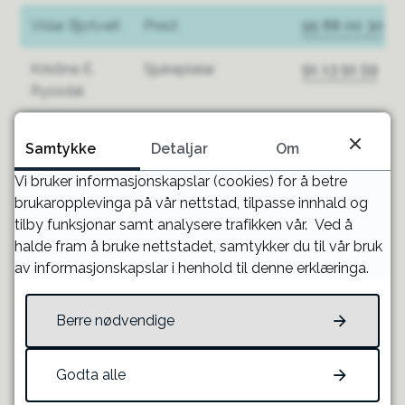
Vidar Bjotveit
Prest
95 88 00 30
Kristine E.
Sjukepleiar
91 13 91 59
Ryssdal
Anna Grov
Vernepleiar
Samtykke
Detaljar
Om
Synnøve
Barnevernspedagog
Vi bruker informasjonskapslar (cookies) for å betre
Hestenes
brukaropplevinga på vår nettstad, tilpasse innhald og
tilby funksjonar samt analysere trafikken vår. Ved å
Elin Katrin
Sjukepleiar
halde fram å bruke nettstadet, samtykker du til vår bruk
Raad
av informasjonskapslar i henhold til denne erklæringa.
Berre nødvendige
Publisert
06.03.2023 15.21
Godta alle