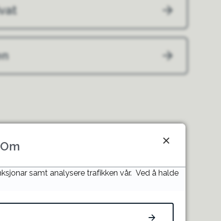
ivat
en
Om
unksjonar samt analysere trafikken vår. Ved å halde