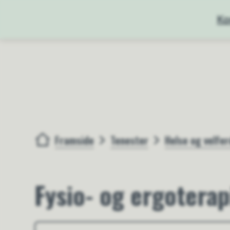
Ko
Framside
Tenester
Helse og velfer
Du er her:
Fysio- og ergoterapi