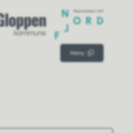
mue
Meny