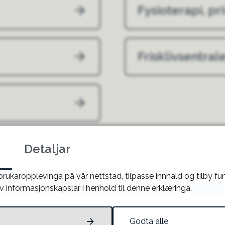
Fysioterapi, pr
Frisklivsentral
Detaljar
Fann du det du leita etter?
 brukaropplevinga på vår nettstad, tilpasse innhald og tilby f
v informasjonskapslar i henhold til denne erklæringa.
JA
NEI
Godta alle