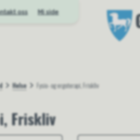
ntakt oss
Mi side
Gloppen kom
d
Helse
Fysio- og ergoterapi, Friskliv
, Friskliv