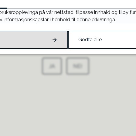
Barnehagemy
 brukaropplevinga på vår nettstad, tilpasse innhald og tilby f
v informasjonskapslar i henhold til denne erklæringa.
Godta alle
Fann du det du leita etter?
JA
NEI