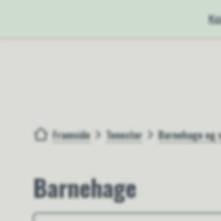
Ko
Framside
Tenester
Barnehage og 
Du er her:
Barnehage