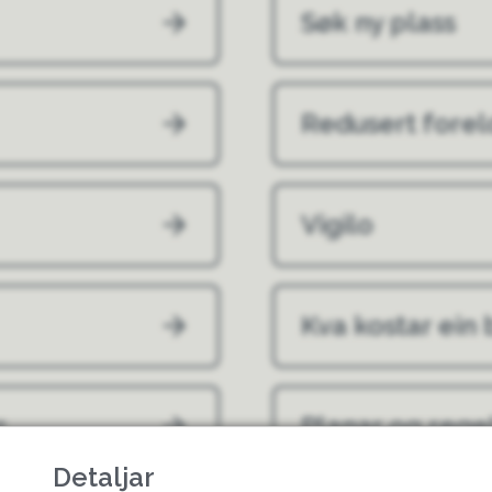
Søk ny plass
Redusert forel
Vigilo
Kva kostar ein
s
Planar og rege
Detaljar