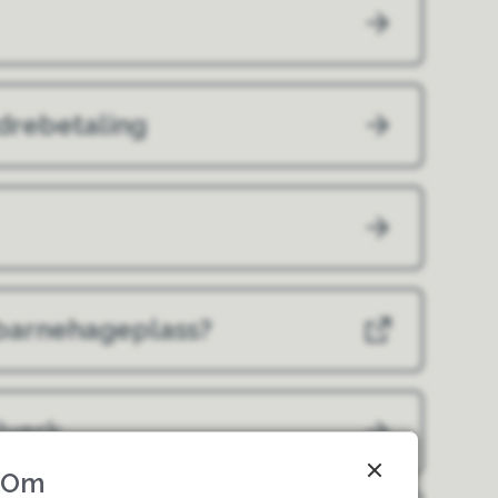
drebetaling
 barnehageplass?
lverk
Om