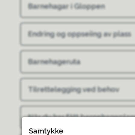
Barnehagar i Gloppen
Endring og oppseiing av plass
Barnehageruta
Tilrettelegging ved behov
Når du har fått barnehageplas
Samtykke