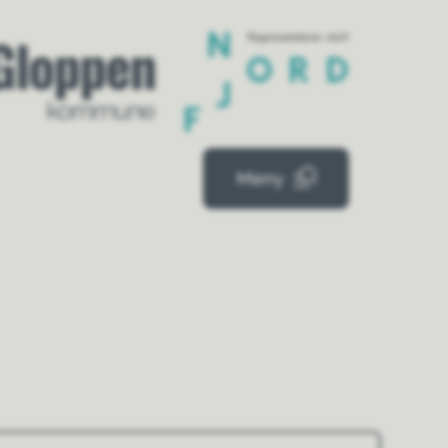
mue
Meny