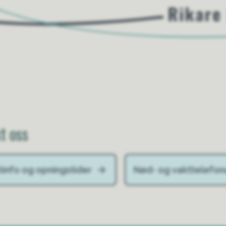
t oss
tinfo og opningstider
Nød- og vakttelefon