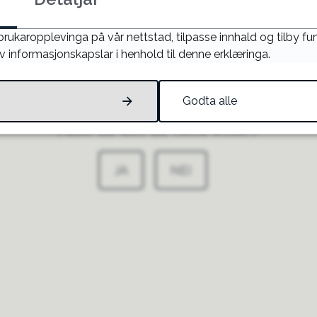
 brukaropplevinga på vår nettstad, tilpasse innhald og tilby f
v informasjonskapslar i henhold til denne erklæringa.
Godta alle
Fann du det du leita etter?
JA
NEI