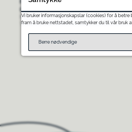
Nordfjord folkehøgskule
n
Om staden
d
Vi bruker informasjonskapslar (cookies) for å betre
e
Namn
fram å bruke nettstadet, samtykker du til vår bruk a
r
Tin Camp Trivselsskogen
f
i
Berre nødvendige
l
(
.
i
c
s
)
Til toppen