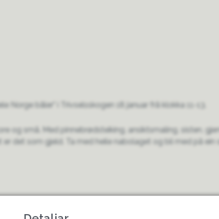
Hele Norge båler" i Trivselsskogen 18 januar frå klokka 11-13.
 store og små. Med pinnebrødsteiking, ansiktsmaling, sisten, g
 er det som gjeld. Ta med heile nabolaget og bli med på ein 
Detaljar