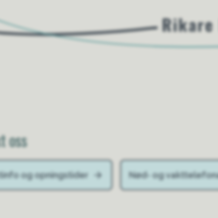
t oss
tinfo og opningstider
Nød- og vakttelefon