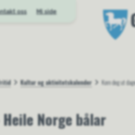
ntakt oss
Mi side
Gloppen kom
ritid
Kultur og aktivitetskalender
Kom deg ut dage
 Heile Norge bålar