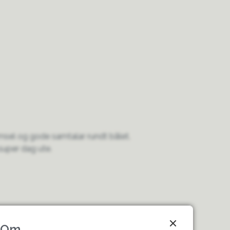
jemsel og gode samtalar rundt bålet.
super dag ute.
Om