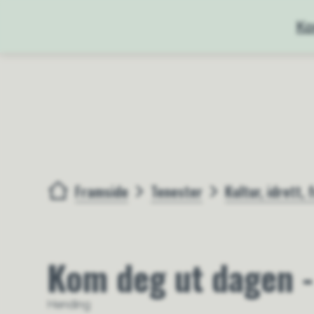
Ko
Framside
Tenester
Kultur, idrett, f
Du er her:
Kom deg ut dagen -
Hending