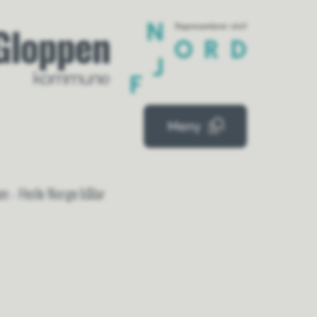
mue
Meny
n - Heile Norge bålar