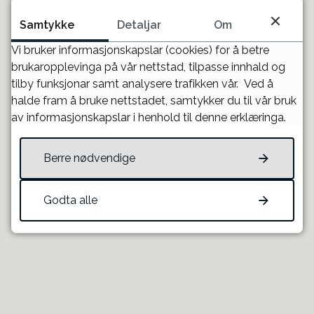
Dagar aktiviteten går føre seg
n
Samtykke
Detaljar
Om
e
Praktisk informasjon
d
Vi bruker informasjonskapslar (cookies) for å betre
Om staden
k
brukaropplevinga på vår nettstad, tilpasse innhald og
a
tilby funksjonar samt analysere trafikken vår. Ved å
Namn
l
halde fram å bruke nettstadet, samtykker du til vår bruk
-
e
av informasjonskapslar i henhold til denne erklæringa.
n
d
Berre nødvendige
Fann du det du leita etter?
e
r
Godta alle
f
JA
NEI
i
l
(
.
Til toppen
i
c