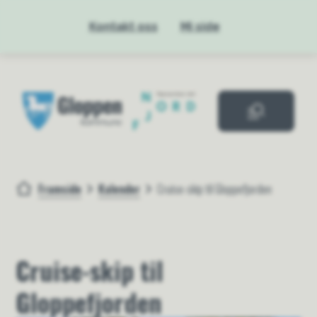
Kontakt oss
Mi side
Gloppen kommue
Framside
Kalender
Cruise-skip til Gloppefjorden
Du er her:
Cruise-skip til
Gloppefjorden