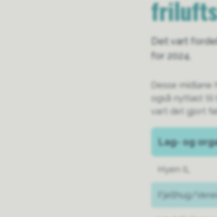
friluft
Det vart fordel
for 2024.
Desse midlane h
også nyttast til 
vart det gjort f
Lag- og org
Hyen IL
Fjellhug/Verei