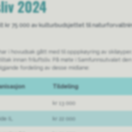
sliv 2024
t kr 75 000 av kulturbudsjettet til naturforvaltnin
ar i hovudsak gått med til opppkøyring av skiløyper
tiltak innan friluftsliv. På møte i Samfunnsutvalet den 
ølgjande fordeling av desse midlane:
anisasjon
Tildeling
kr 13 000
de IL
kr 22 000