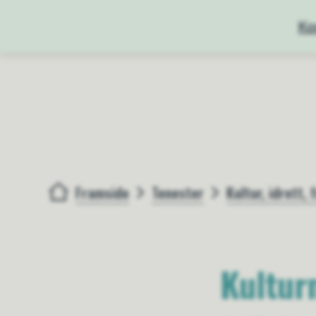
Ko
Framside
Tenester
Kultur, idrett, f
Du er her:
Kulturm