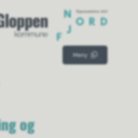
mue
Meny
ing og