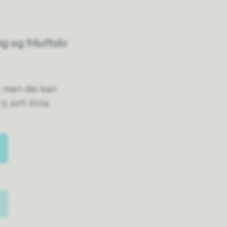
g og friluftsliv
, men dei kan
5. juni 2024,