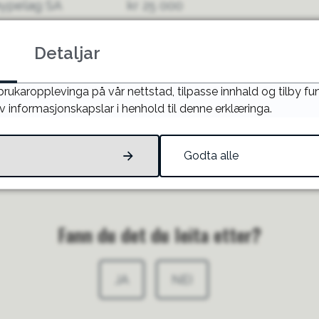
øypelag SA
kr 25 000
aget
kr 15 000
Detaljar
kr 75 000
 brukaropplevinga på vår nettstad, tilpasse innhald og tilby f
v informasjonskapslar i henhold til denne erklæringa.
Godta alle
24 15.17
Fann du det du leita etter?
JA
NEI