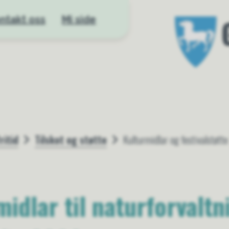
ntakt oss
Mi side
Gloppen kom
ritid
Tilskot og støtte
Kulturmidlar og festivalstøtte
idlar til naturforvaltn