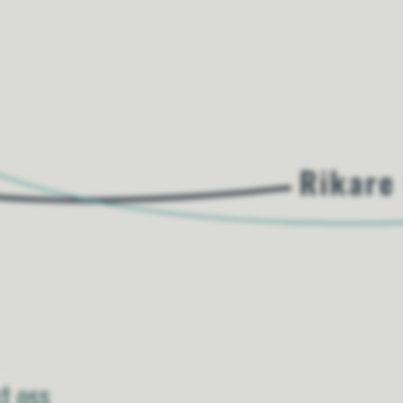
t oss