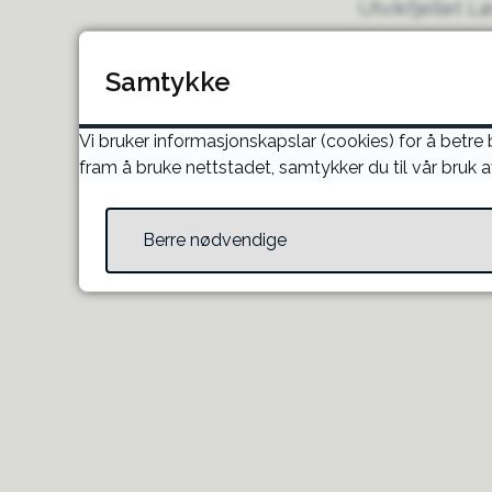
Utvikfjellet L
Nordfjordbåtl
Samtykke
Sum
Vi bruker informasjonskapslar (cookies) for å betre
fram å bruke nettstadet, samtykker du til vår bruk a
Berre nødvendige
Publisert
26.11.20